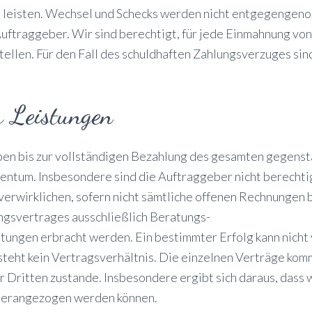
u leisten. Wechsel und Schecks werden nicht entgegengen
Auftraggeber. Wir sind berechtigt, für jede Einmahnung vo
ellen. Für den Fall des schuldhaften Zahlungsverzuges sin
r Leistungen
ben bis zur vollständigen Bezahlung des gesamten gegenst
igentum. Insbesondere sind die Auftraggeber nicht berechti
 verwirklichen, sofern nicht sämtliche offenen Rechnungen
ungsvertrages ausschließlich Beratungs-
stungen erbracht werden. Ein bestimmter Erfolg kann nich
eht kein Vertragsverhältnis. Die einzelnen Verträge kom
Dritten zustande. Insbesondere ergibt sich daraus, dass w
g herangezogen werden können.