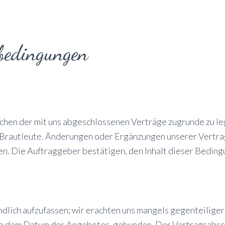
bedingungen
chen der mit uns abgeschlossenen Verträge zugrunde zu le
Brautleute. Änderungen oder Ergänzungen unserer Vertra
nnen. Die Auftraggeber bestätigen, den Inhalt dieser Bedin
ndlich aufzufassen; wir erachten uns mangels gegenteilige
b dem Datum des Angebotes, gebunden. Der Vertragsabsch