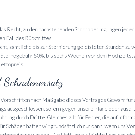
das Recht, zu den nachstehenden Stornobedingungen jede
n Fall des Rücktrittes
cht, sämtliche bis zur Stornierung geleisteten Stunden zu
 Stornogebühr 50%, bis sechs Wochen vor dem Hochzeitst
ettopreis.
d Schadenersatz
n Vorschriften nach Maßgabe dieses Vertrages Gewähr für 
ngs ausgeschlossen, sofern gegen unsere Pläne oder ausd
ührung durch Dritte. Gleiches gilt für Fehler, die auf Inf
ür Schäden haften wir grundsätzlich nur dann, wenn uns Vor
achgewiesen werden. Die Haftung für leichte Fahrlässigke