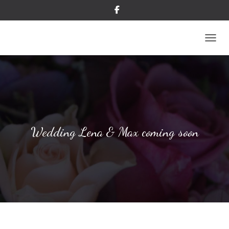
NAVIG
Wedding Lena & Max coming soon