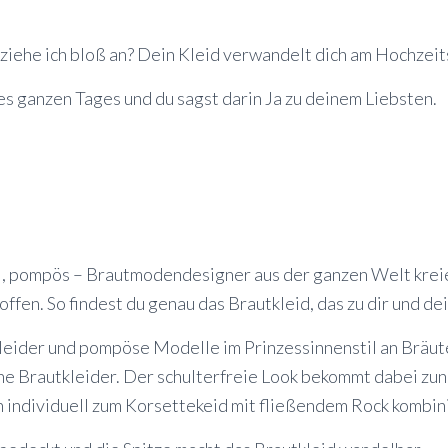
ziehe ich bloß an? Dein Kleid verwandelt dich am Hochzeit
s ganzen Tages und du sagst darin Ja zu deinem Liebsten.
ol, pompös – Brautmodendesigner aus der ganzen Welt kreie
ffen. So findest du genau das Brautkleid, das zu dir und dei
Kleider und pompöse Modelle im Prinzessinnenstil an Bräut
ene Brautkleider. Der schulterfreie Look bekommt dabei z
h individuell zum Korsettekeid mit fließendem Rock kombin