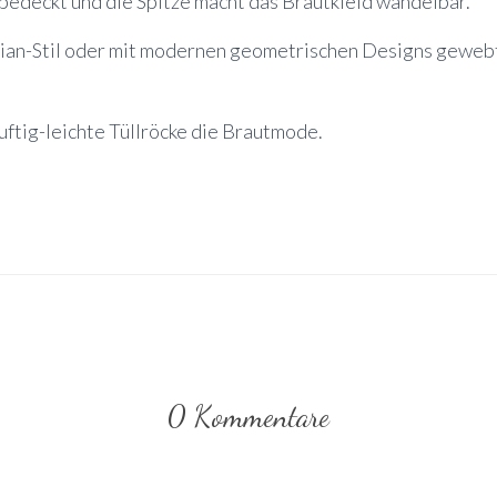
bedeckt und die Spitze macht das Brautkleid wandelbar.
ian-Stil oder mit modernen geometrischen Designs gewebt –
ftig-leichte Tüllröcke die Brautmode.
0 Kommentare