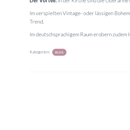
Der Vorteil:
In der Kirche sind die Oberarme 
Im verspielten Vintage- oder lässigen Bohem
Trend.
Im deutschsprachigem Raum erobern zudem lu
Kategorien:
BLOG